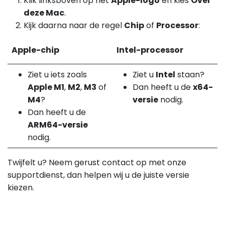
Klik linksboven op het
Apple-logo
en kies
Over
deze Mac
.
Kijk daarna naar de regel
Chip
of
Processor
:
Apple-chip
Intel-processor
Ziet u iets zoals
Ziet u
Intel
staan?
Apple M1
,
M2
,
M3
of
Dan heeft u de
x64-
M4
?
versie
nodig.
Dan heeft u de
ARM64-versie
nodig.
Twijfelt u? Neem gerust contact op met onze
supportdienst, dan helpen wij u de juiste versie
kiezen.