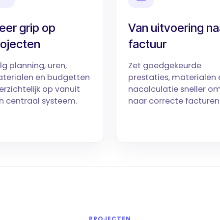
er grip op
Van uitvoering na
rojecten
factuur
lg planning, uren,
Zet goedgekeurde
terialen en budgetten
prestaties, materialen 
erzichtelijk op vanuit
nacalculatie sneller o
n centraal systeem.
naar correcte facturen
PROJECTEN