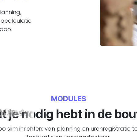
lanning,
nacalculatie
Odoo.
MODULES
t je nodig hebt in de b
 slim inrichten: van planning en urenregistratie to