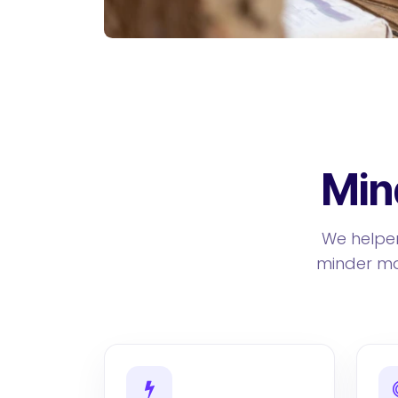
Min
We helpen
minder man