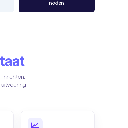
noden
taat
inrichten:
 uitvoering