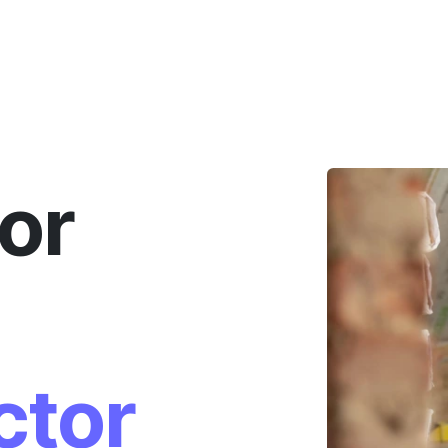
Home
Odoo voor de bouwsector
Over ons
Suppo
or
ctor