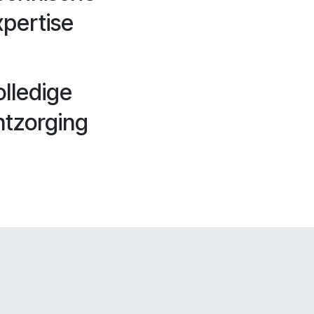
xpertise
olledige
ntzorging