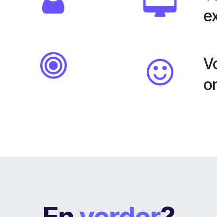
e
V
o