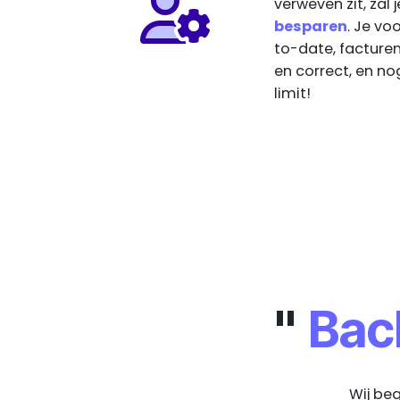
verweven zit, zal
besparen
. Je vo
to-date, facture
en correct, en nog
limit!
"
Bac
Wij beg