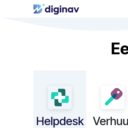
Overslaan naar inhoud
E
Helpdesk
Verhuu