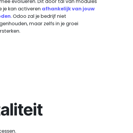
 mee evolueren. Dit door tal van modules
e je kan activeren
afhankelijk van jouw
oden
. Odoo zal je bedrijf niet
genhouden, maar zelfs in je groei
rsterken.
liteit
ocessen.