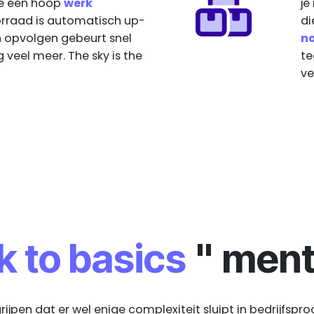
 je een hoop
werk
je
orraad is automatisch up-
di
n opvolgen gebeurt snel
n
 veel meer. The sky is the
te
ve
k to basics
" menta
rijpen dat er wel enige complexiteit sluipt in bedrijfspr