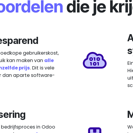
oordelen
die je kri
A
esparend
s
oedkope gebruikerskost,
uik kan maken van
alle
Ei
zelfde prijs
. Dit is vele
Hi
 dan aparte software-
ui
sc
sering
M
 bedrijfsproces in Odoo
Wa