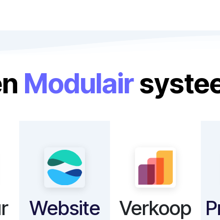
Home
Odoo voor de bouwsector
Over ons
Suppo
en
Modulair
syste
r
Website
Verkoop
P