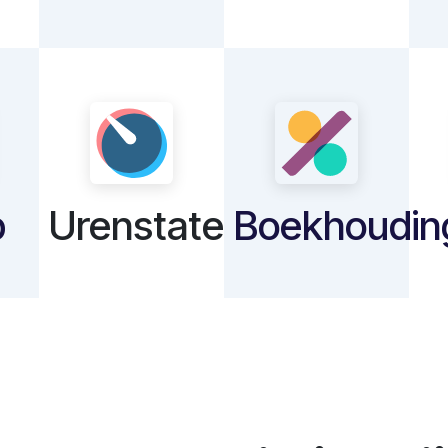
p
Urenstaten
Boekhoudin