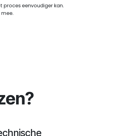
het proces eenvoudiger kan.
e mee.
zen?
echnische