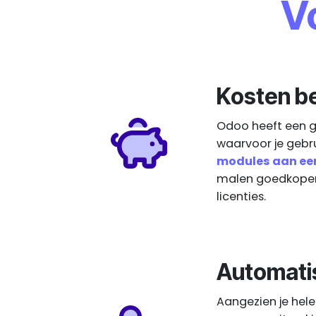
V
Kosten b
Odoo heeft een g
waarvoor je gebr
modules aan een
malen goedkoper
licenties.
Automati
Aangezien je hele